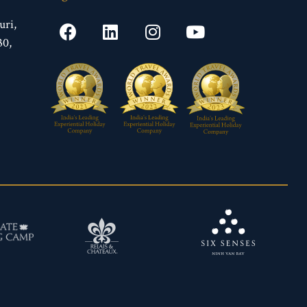
uri,
30,