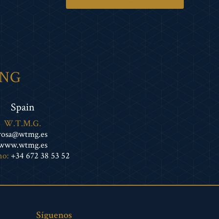
ING
Spain
W.T.M.G.
rosa@wtmg.es
www.wtmg.es
no:
+34 672 38 53 52
Síguenos