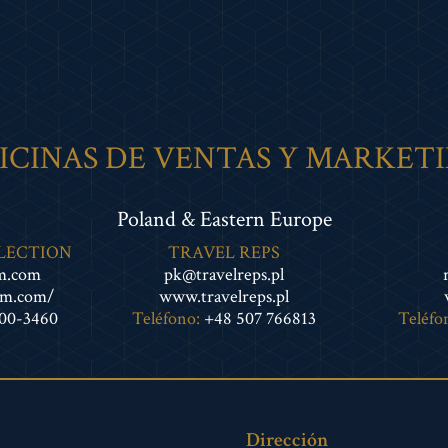
ICINAS DE VENTAS Y MARKET
Poland & Eastern Europe
LECTION
TRAVEL REPS
sm.com
pk@travelreps.pl
sm.com/
www.travelreps.pl
300-3460
Teléfono:
+48 507 766813
Teléfo
Dirección