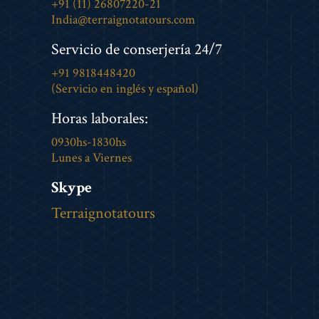
+91 (11) 26807220-21
India@terraignotatours.com
Servicio de conserjería 24/7
+91 9818448420
(Servicio en inglés y español)
Horas laborales:
0930hs-1830hs
Lunes a Viernes
Skype
Terraignotatours