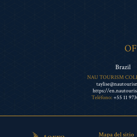
OF
Brazil
NAU TOURISM COL
taylise@nautouri
https://en.nautouri
Teléfono:
+55 11 97
Mapa del sitio